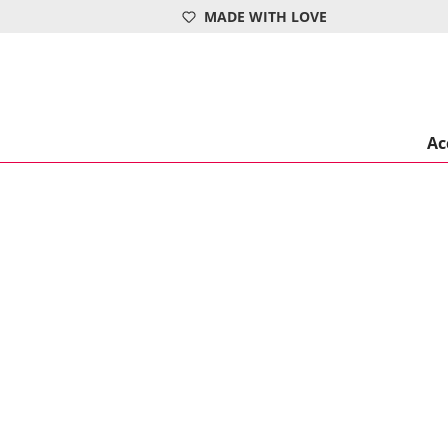
MADE WITH LOVE
springen
Zur Hauptnavigation springen
Ac