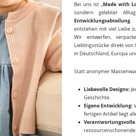
Bei uns ist „
Made with L
sondern gelebter Allt
Entwicklungsabteilu
entstehen mit viel Liebe z
Wir entwerfen, verpack
Lieblingsstücke direkt von 
in Deutschland, Europa und
Statt anonymer Massenware
Liebevolle Designs:
Je
Geschichte.
Eigene Entwicklung:
V
fertigen Artikel liegt 
Verantwortungsvolle
ressourcenschonende H