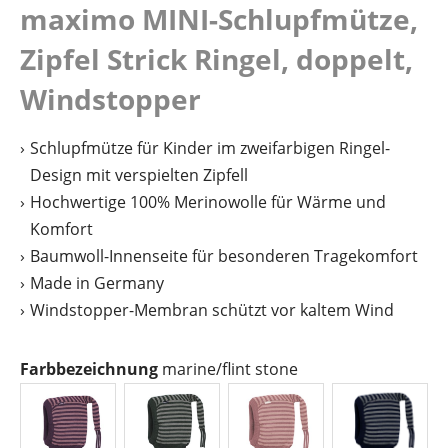
maximo MINI-Schlupfmütze,
Zipfel Strick Ringel, doppelt,
Windstopper
Schlupfmütze für Kinder im zweifarbigen Ringel-
Design mit verspielten Zipfell
Hochwertige 100% Merinowolle für Wärme und
Komfort
Baumwoll-Innenseite für besonderen Tragekomfort
Made in Germany
Windstopper-Membran schützt vor kaltem Wind
auswählen
Farbbezeichnung
marine/flint stone
aubergine/rauchlila
dark slate/grüngrau
hellmauve/rosa taupe
marine/fl