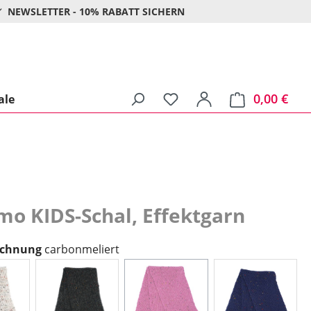
NEWSLETTER - 10% RABATT SICHERN
0,00 €
Ware
ale
o KIDS-Schal, Effektgarn
auswählen
ichnung
carbonmeliert
igemeliert
carbonmeliert
dunkelpinkmeliert
navymelier
(Diese Option ist zurzeit nicht 