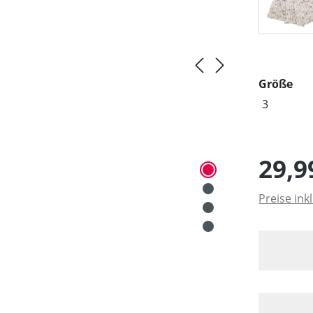
aus
Größe
3
29,9
Preise ink