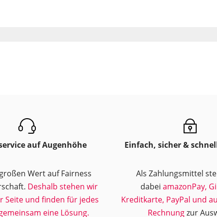
ervice auf Augenhöhe
Einfach, sicher & schnel
 großen Wert auf Fairness
Als Zahlungsmittel st
schaft.
Deshalb stehen wir
dabei
amazonPay, Gi
ur Seite und finden für jedes
Kreditkarte, PayPal und a
gemeinsam eine Lösung.
Rechnung
zur Ausw