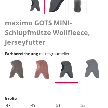
maximo GOTS MINI-
Schlupfmütze Wollfleece,
Jerseyfutter
auswählen
Farbbezeichnung
mittelgraumeliert
braunmeliert
heiderosemeliert
mittelgraumeliert
navymeli
(Diese Opt
auswählen
Größe
47
49
51
53