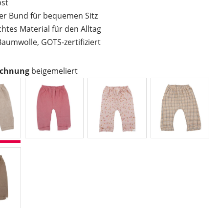
bst
her Bund für bequemen Sitz
chtes Material für den Alltag
Baumwolle, GOTS-zertifiziert
auswählen
ichnung
beigemeliert
igemeliert
fox glove
herbstblume
karo
lnuss