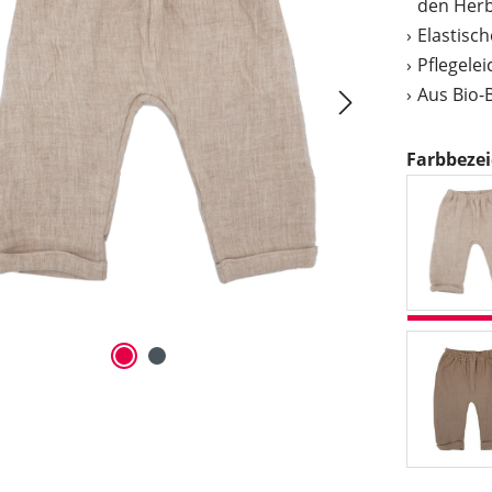
den Her
Elastisc
Pflegelei
Aus Bio-
Farbbeze
be
wa