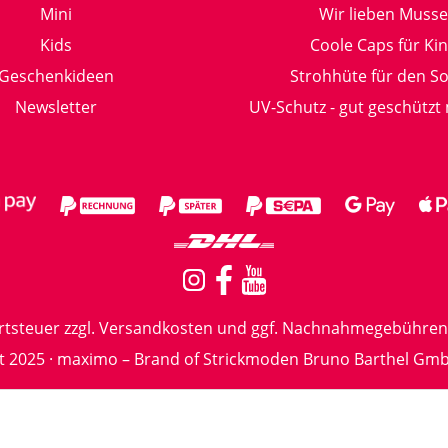
Mini
Wir lieben Musse
Kids
Coole Caps für Ki
Geschenkideen
Strohhüte für den 
Newsletter
UV-Schutz - gut geschützt
rtsteuer zzgl.
Versandkosten
und ggf. Nachnahmegebühren,
t 2025 · maximo – Brand of Strickmoden Bruno Barthel Gm
essum
Datenschutz
AGB
Widerrufsrecht
Barrierefr