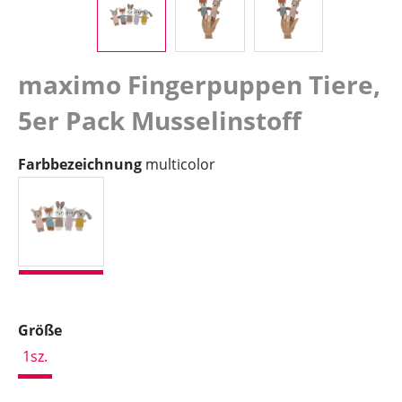
maximo Fingerpuppen Tiere,
5er Pack Musselinstoff
auswählen
Farbbezeichnung
multicolor
multicolor
auswählen
Größe
1sz.