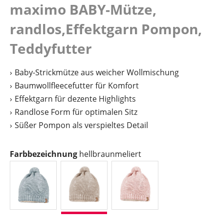
maximo BABY-Mütze,
randlos,Effektgarn Pompon,
Teddyfutter
Baby-Strickmütze aus weicher Wollmischung
Baumwollfleecefutter für Komfort
Effektgarn für dezente Highlights
Randlose Form für optimalen Sitz
Süßer Pompon als verspieltes Detail
auswählen
Farbbezeichnung
hellbraunmeliert
bluemeliert
hellbraunmeliert
rosameliert